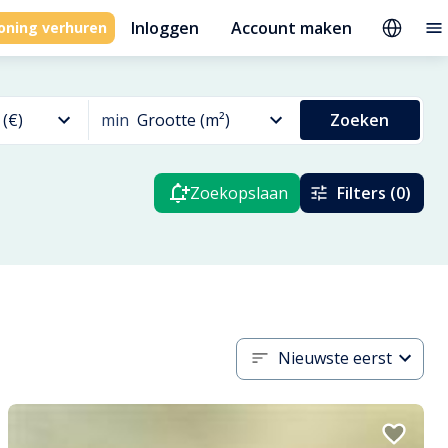
Inloggen
Account maken
oning verhuren
 (€)
min
Grootte (m²)
Zoeken
Zoekopslaan
Filters (0)
Nieuwste eerst