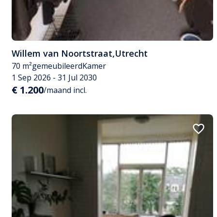
Willem van Noortstraat
,
Utrecht
70 m²
gemeubileerd
Kamer
1 Sep 2026 - 31 Jul 2030
€ 1.200
/maand incl.