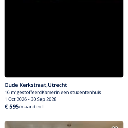
Oude Kerkstraat
,
Utrecht
16 m²
gestoffeerd
Kamer
in een studentenhuis
1 Oct 2026 - 30 Sep 2028
€ 595
/maand incl.