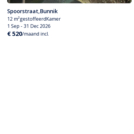
Spoorstraat
,
Bunnik
12 m²
gestoffeerd
Kamer
1 Sep - 31 Dec 2026
€ 520
/maand incl.