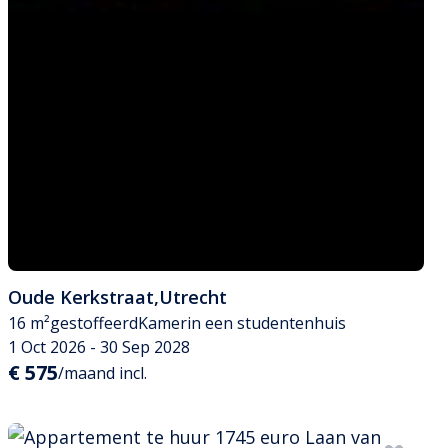
Oude Kerkstraat
,
Utrecht
16 m²
gestoffeerd
Kamer
in een studentenhuis
1 Oct 2026 - 30 Sep 2028
€ 575
/maand incl.