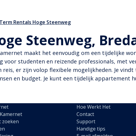
 Term Rentals Hoge Steenweg
 Hoge Steenweg, Bred
Kamernet maakt het eenvoudig om een tijdelijke wo
g voor studenten en reizende professionals, met verbl
eis, er zijn volop flexibele mogelijkheden. Je vindt 
en en budget. Je kunt een tijdelijk appartement hu
rnet
Hoe Werkt Het
 Kamernet
Contact
t zoeken
Support
en
Handige tips