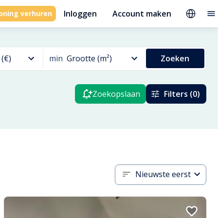
Inloggen
Account maken
oning verhuren
 (€)
min
Grootte (m²)
Zoeken
Zoekopslaan
Filters (0)
Nieuwste eerst