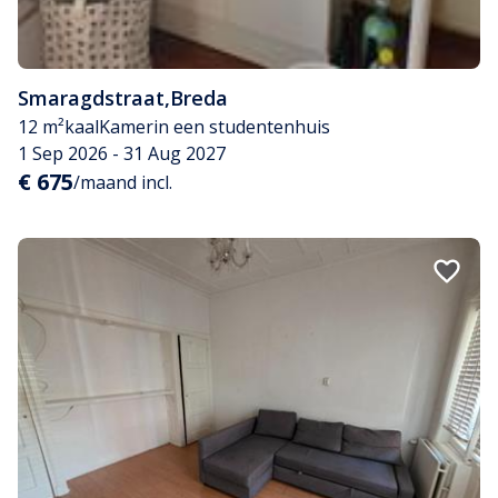
Smaragdstraat
,
Breda
12 m²
kaal
Kamer
in een studentenhuis
1 Sep 2026 - 31 Aug 2027
€ 675
/maand incl.