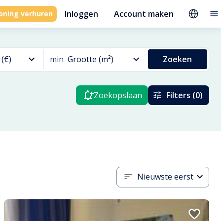
Inloggen
Account maken
oning verhuren
 (€)
min
Grootte (m²)
Zoeken
Zoekopslaan
Filters (0)
Nieuwste eerst