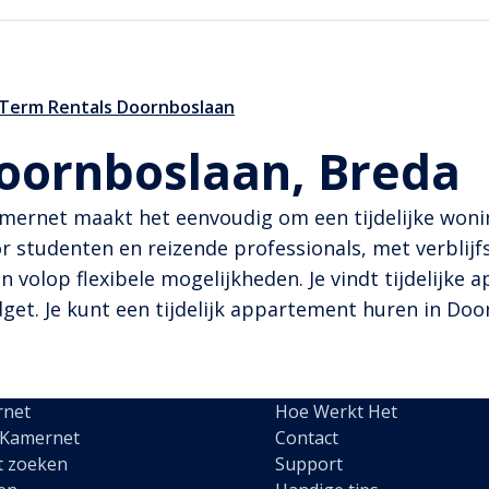
 Term Rentals Doornboslaan
Doornboslaan, Breda
amernet maakt het eenvoudig om een tijdelijke woni
r studenten en reizende professionals, met verblijfs
jn volop flexibele mogelijkheden. Je vindt tijdelijke
t. Je kunt een tijdelijk appartement huren in Doornb
rnet
Hoe Werkt Het
 Kamernet
Contact
t zoeken
Support