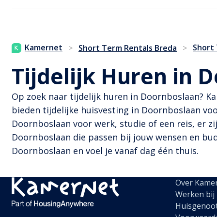
Kamernet
Short
>
Short Term Rentals Breda
>
Tijdelijk Huren in 
Op zoek naar tijdelijk huren in Doornboslaan? K
bieden tijdelijke huisvesting in Doornboslaan voo
Doornboslaan voor werk, studie of een reis, er zi
Doornboslaan die passen bij jouw wensen en budge
Doornboslaan en voel je vanaf dag één thuis.
Over Kame
Werken bij
Huisgenoo