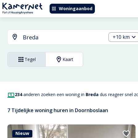
Woningaanbod
+10 km
Tegel
Kaart
234
anderen zoeken een woning in
Breda
dus reageer snel zo
7 Tijdelijke woning huren in Doornboslaan
Nieuw