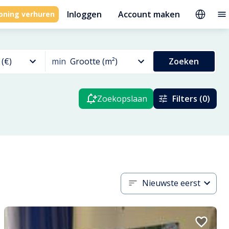
Inloggen
Account maken
oning verhuren
 (€)
min
Grootte (m²)
Zoeken
Zoekopslaan
Filters (0)
Nieuwste eerst