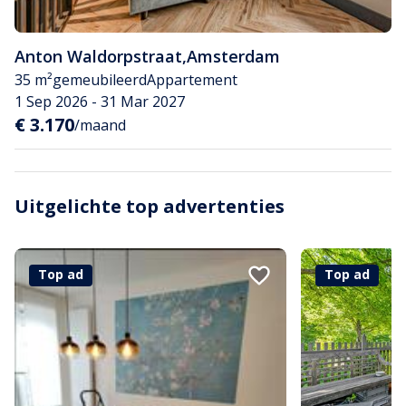
Anton Waldorpstraat
,
Amsterdam
35 m²
gemeubileerd
Appartement
1 Sep 2026 - 31 Mar 2027
€ 3.170
/maand
Uitgelichte top advertenties
Top ad
Top ad