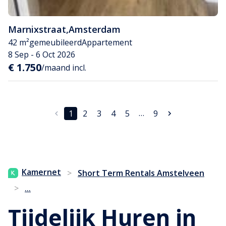
Marnixstraat
,
Amsterdam
42 m²
gemeubileerd
Appartement
8 Sep - 6 Oct 2026
€ 1.750
/maand incl.
…
1
2
3
4
5
9
Kamernet
>
Short Term Rentals Amstelveen
...
>
Tijdelijk Huren in