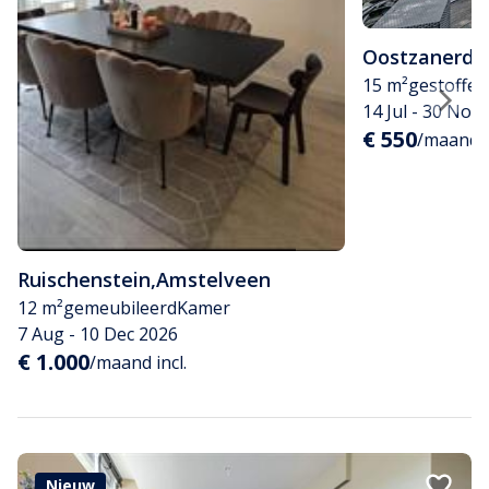
Oostzanerdij
15 m²
gestoffee
14 Jul - 30 Nov
€ 550
/maand
Ruischenstein
,
Amstelveen
12 m²
gemeubileerd
Kamer
7 Aug - 10 Dec 2026
€ 1.000
/maand incl.
Nieuw