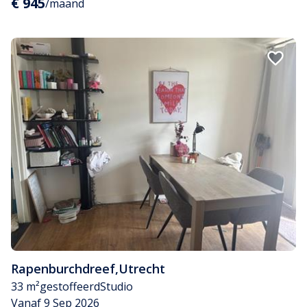
€ 945
/maand
Rapenburchdreef
,
Utrecht
33 m²
gestoffeerd
Studio
Vanaf 9 Sep 2026