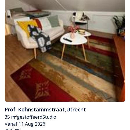
Prof. Kohnstammstraat
,
Utrecht
35 m²
gestoffeerd
Studio
Vanaf 11 Aug 2026