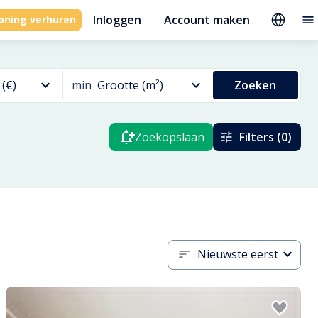
Inloggen
Account maken
oning verhuren
 (€)
min
Grootte (m²)
Zoeken
Zoekopslaan
Filters (0)
Nieuwste eerst