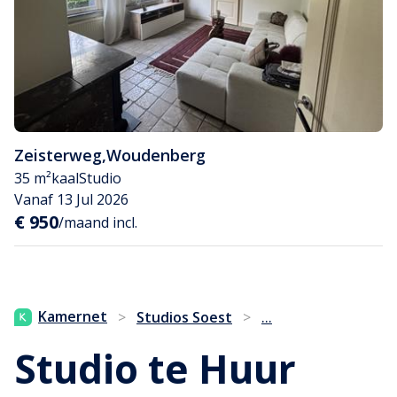
Zeisterweg
,
Woudenberg
35 m²
kaal
Studio
Vanaf 13 Jul 2026
€ 950
/maand incl.
...
Kamernet
>
Studios Soest
>
Studio te Huur