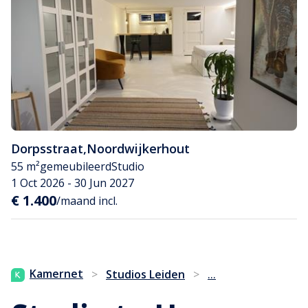
Dorpsstraat
,
Noordwijkerhout
55 m²
gemeubileerd
Studio
1 Oct 2026 - 30 Jun 2027
€ 1.400
/maand incl.
...
Kamernet
>
Studios Leiden
>