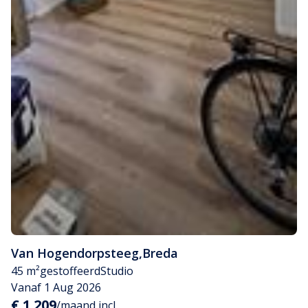
Van Hogendorpsteeg
,
Breda
45 m²
gestoffeerd
Studio
Vanaf 1 Aug 2026
€ 1.209
/maand incl.