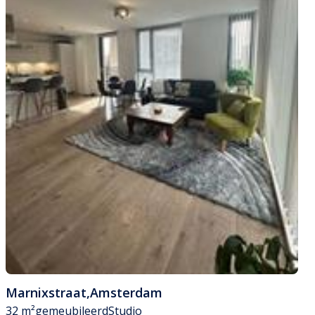
Marnixstraat
,
Amsterdam
32 m²
gemeubileerd
Studio