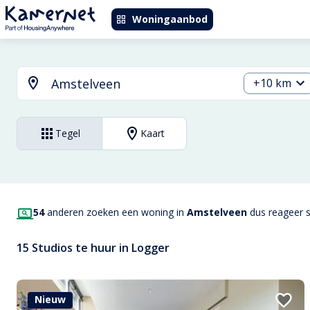
Woningaanbod
+10 km
Tegel
Kaart
54
anderen zoeken een woning in
Amstelveen
dus reageer sn
15 Studios te huur in Logger
Nieuw