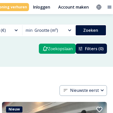
Inloggen
Account maken
oning verhuren
 (€)
min
Grootte (m²)
Zoeken
Zoekopslaan
Filters (0)
Nieuwste eerst
Nieuw