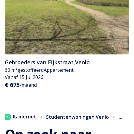
Gebroeders van Eijkstraat
,
Venlo
60 m²
gestoffeerd
Appartement
Vanaf 15 Jul 2026
€ 675
/maand
...
Kamernet
>
Studentenwoningen Venlo
>