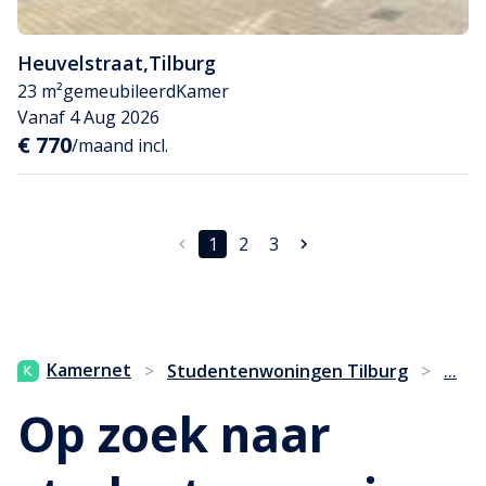
Heuvelstraat
,
Tilburg
23 m²
gemeubileerd
Kamer
Vanaf 4 Aug 2026
€ 770
/maand incl.
1
2
3
...
Kamernet
>
Studentenwoningen Tilburg
>
Op zoek naar