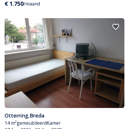
€ 1.750
/maand
Otterring
,
Breda
14 m²
gemeubileerd
Kamer