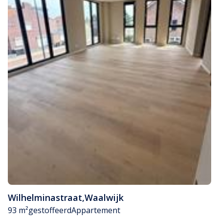
Wilhelminastraat
,
Waalwijk
93 m²
gestoffeerd
Appartement