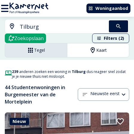
Woningaanbod
Zoekopslaan
Filters (2)
Tegel
Kaart
239
anderen zoeken een woning in
Tilburg
dus reageer snel zodat
je je nieuwe thuis niet misloopt.
44 Studentenwoningen in
Nieuwste eerst
Burgemeester van de
Mortelplein
Nieuw