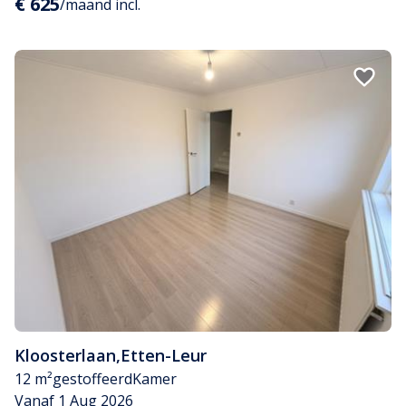
€ 625
/maand incl.
Kloosterlaan
,
Etten-Leur
12 m²
gestoffeerd
Kamer
Vanaf 1 Aug 2026