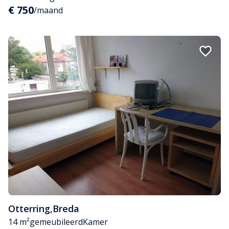
€ 750
/maand
Otterring
,
Breda
14 m²
gemeubileerd
Kamer