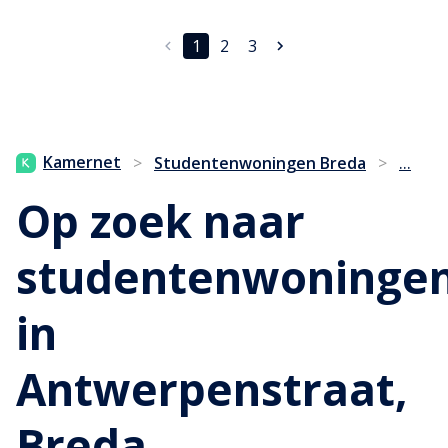
1
2
3
...
Kamernet
>
Studentenwoningen Breda
>
Op zoek naar
studentenwoninge
in
Antwerpenstraat,
Breda