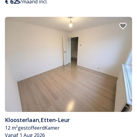
€ 625
/maand incl.
Kloosterlaan
,
Etten-Leur
12 m²
gestoffeerd
Kamer
Vanaf 1 Aug 2026