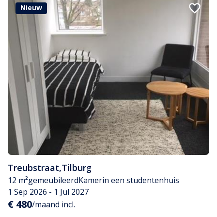
Nieuw
Treubstraat
,
Tilburg
12 m²
gemeubileerd
Kamer
in een studentenhuis
1 Sep 2026 - 1 Jul 2027
€ 480
/maand incl.