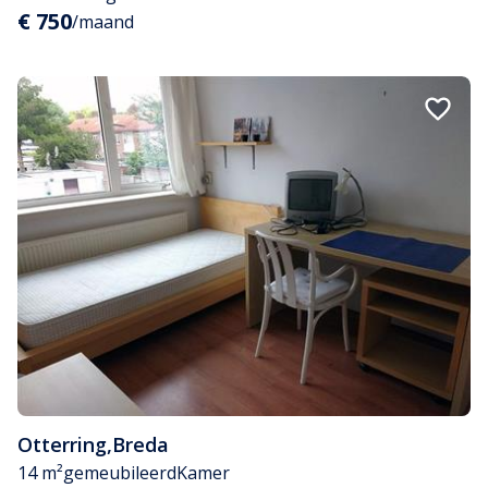
€ 750
/maand
Otterring
,
Breda
14 m²
gemeubileerd
Kamer