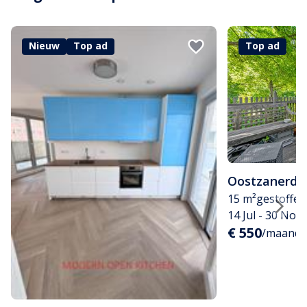
Nieuw
Top ad
Top ad
Oostzanerdij
15 m²
gestoffee
14 Jul - 30 Nov
€ 550
/maand