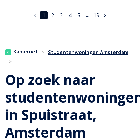
…
1
2
3
4
5
15
Kamernet
>
Studentenwoningen Amsterdam
...
>
Op zoek naar
studentenwoninge
in Spuistraat,
Amsterdam