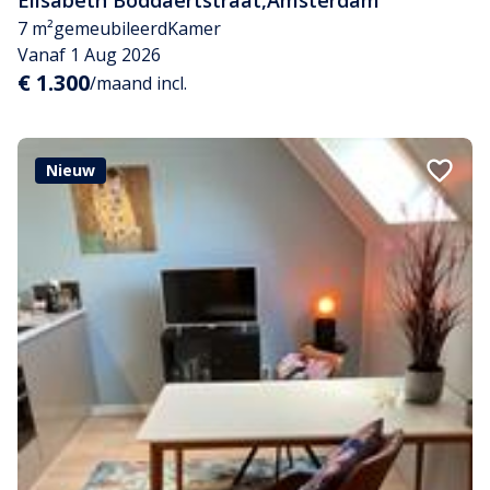
Elisabeth Boddaertstraat
,
Amsterdam
7 m²
gemeubileerd
Kamer
Vanaf 1 Aug 2026
€ 1.300
/maand incl.
Nieuw