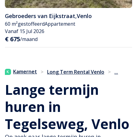
Gebroeders van Eijkstraat
,
Venlo
60 m²
gestoffeerd
Appartement
Vanaf 15 Jul 2026
€ 675
/maand
...
Kamernet
>
Long Term Rental Venlo
>
Lange termijn
huren in
Tegelseweg, Venlo
Op zoek naar lange termijn huren in