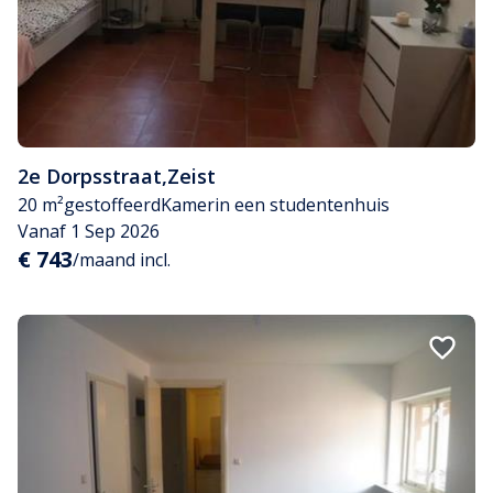
2e Dorpsstraat
,
Zeist
20 m²
gestoffeerd
Kamer
in een studentenhuis
Vanaf 1 Sep 2026
€ 743
/maand incl.