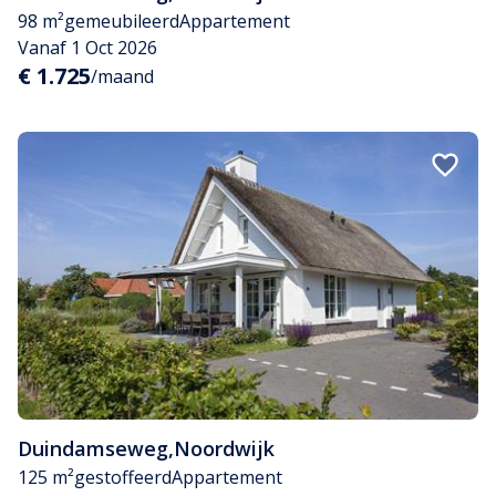
98 m²
gemeubileerd
Appartement
Vanaf 1 Oct 2026
€ 1.725
/maand
Duindamseweg
,
Noordwijk
125 m²
gestoffeerd
Appartement