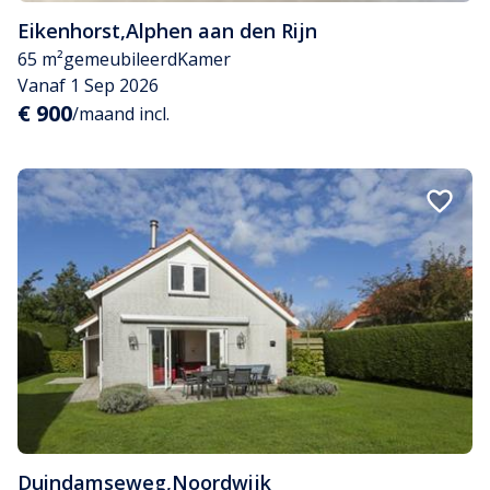
Eikenhorst
,
Alphen aan den Rijn
65 m²
gemeubileerd
Kamer
Vanaf 1 Sep 2026
€ 900
/maand incl.
Duindamseweg
,
Noordwijk