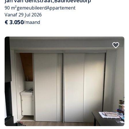
Jan van Gentstraat
,
Badhoevedorp
90 m²
gemeubileerd
Appartement
Vanaf 29 Jul 2026
€ 3.050
/maand