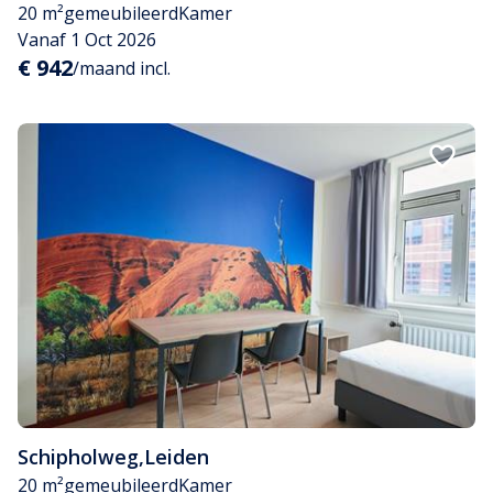
20 m²
gemeubileerd
Kamer
Vanaf 1 Oct 2026
€ 942
/maand incl.
Schipholweg
,
Leiden
20 m²
gemeubileerd
Kamer