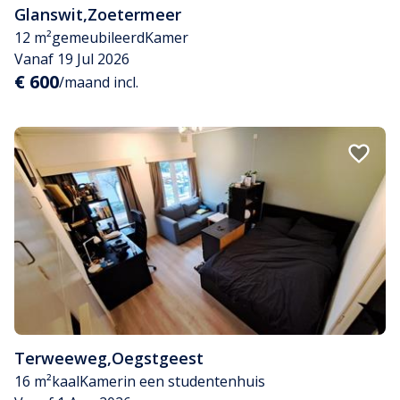
Glanswit
,
Zoetermeer
12 m²
gemeubileerd
Kamer
Vanaf 19 Jul 2026
€ 600
/maand incl.
Terweeweg
,
Oegstgeest
16 m²
kaal
Kamer
in een studentenhuis