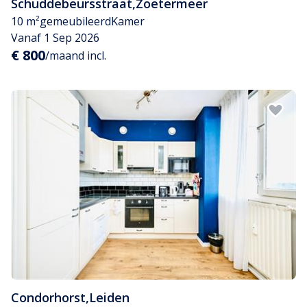
Schuddebeursstraat
,
Zoetermeer
10 m²
gemeubileerd
Kamer
Vanaf 1 Sep 2026
€ 800
/maand incl.
Condorhorst
,
Leiden