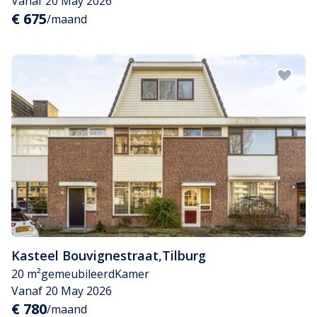
Vanaf 20 May 2026
€ 675
/maand
Kasteel Bouvignestraat
,
Tilburg
20 m²
gemeubileerd
Kamer
Vanaf 20 May 2026
€ 780
/maand