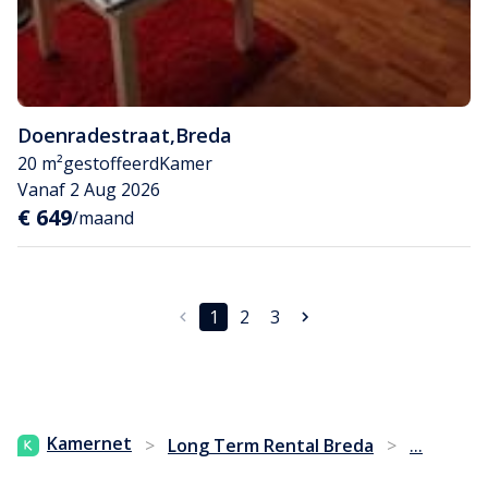
Doenradestraat
,
Breda
20 m²
gestoffeerd
Kamer
Vanaf 2 Aug 2026
€ 649
/maand
1
2
3
...
Kamernet
>
Long Term Rental Breda
>