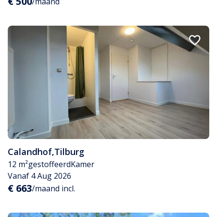
€ 500
/maand
Calandhof
,
Tilburg
12 m²
gestoffeerd
Kamer
Vanaf 4 Aug 2026
€ 663
/maand incl.