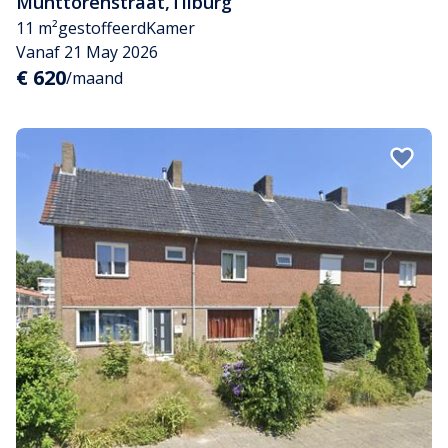
Munttorenstraat
,
Tilburg
11 m²
gestoffeerd
Kamer
Vanaf 21 May 2026
€ 620
/maand