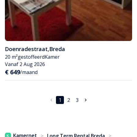
Doenradestraat
,
Breda
20 m²
gestoffeerd
Kamer
Vanaf 2 Aug 2026
€ 649
/maand
1
2
3
...
Kamernet
>
Long Term Rental Breda
>