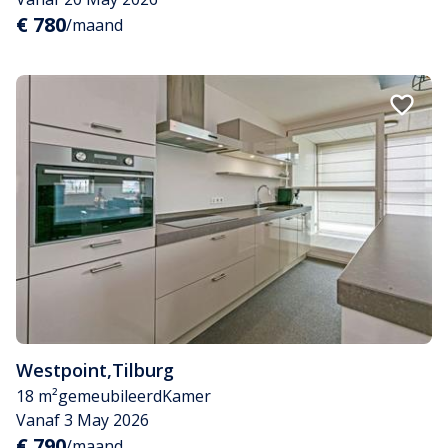
€ 780
/maand
Westpoint
,
Tilburg
18 m²
gemeubileerd
Kamer
Vanaf 3 May 2026
€ 790
/maand