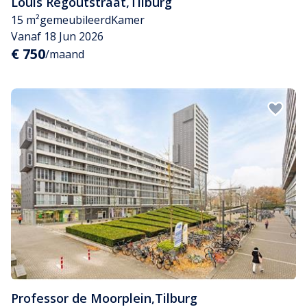
Louis Regoutstraat
,
Tilburg
15 m²
gemeubileerd
Kamer
Vanaf 18 Jun 2026
€ 750
/maand
Professor de Moorplein
,
Tilburg