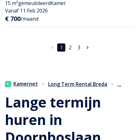
15 m²
gemeubileerd
Kamer
Vanaf 11 Feb 2026
€ 700
/maand
1
2
3
...
Kamernet
>
Long Term Rental Breda
>
Lange termijn
huren in
Doornboslaan,