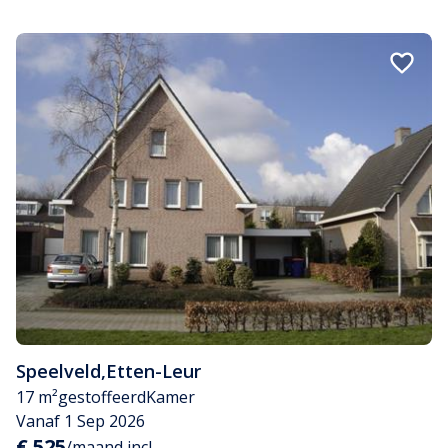
Speelveld
,
Etten-Leur
17 m²
gestoffeerd
Kamer
Vanaf 1 Sep 2026
€ 525
/maand incl.