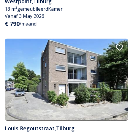
Westpoint
,
Tilburg
18 m²
gemeubileerd
Kamer
Vanaf 3 May 2026
€ 790
/maand
Louis Regoutstraat
,
Tilburg