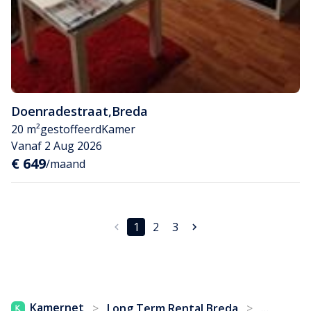
Doenradestraat
,
Breda
20 m²
gestoffeerd
Kamer
Vanaf 2 Aug 2026
€ 649
/maand
1
2
3
...
Kamernet
>
Long Term Rental Breda
>