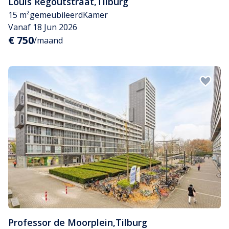
Louis Regoutstraat
,
Tilburg
15 m²
gemeubileerd
Kamer
Vanaf 18 Jun 2026
€ 750
/maand
Professor de Moorplein
,
Tilburg