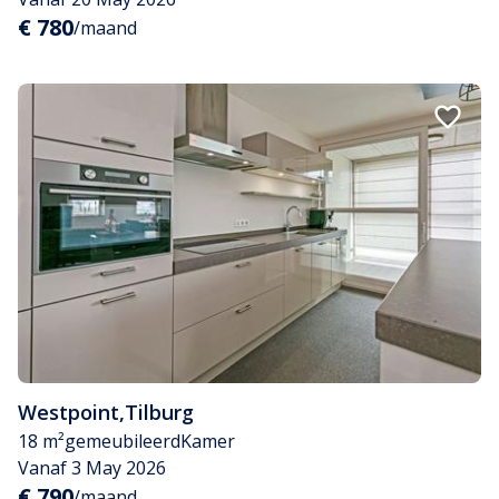
€ 780
/maand
Westpoint
,
Tilburg
18 m²
gemeubileerd
Kamer
Vanaf 3 May 2026
€ 790
/maand