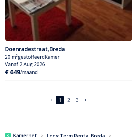
Doenradestraat
,
Breda
20 m²
gestoffeerd
Kamer
Vanaf 2 Aug 2026
€ 649
/maand
1
2
3
...
Kamernet
>
Long Term Rental Breda
>