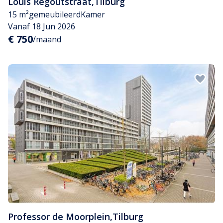
Louis Regoutstraat
,
Tilburg
15 m²
gemeubileerd
Kamer
Vanaf 18 Jun 2026
€ 750
/maand
Professor de Moorplein
,
Tilburg