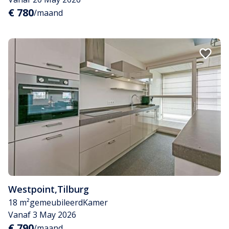
€ 780
/maand
Westpoint
,
Tilburg
18 m²
gemeubileerd
Kamer
Vanaf 3 May 2026
€ 790
/maand