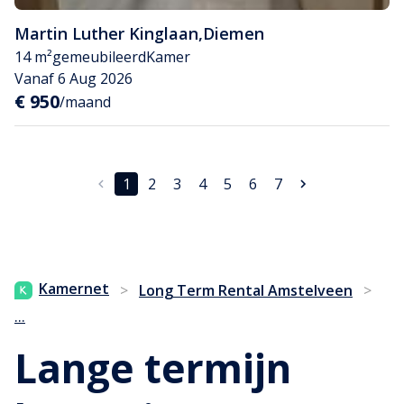
Martin Luther Kinglaan
,
Diemen
14 m²
gemeubileerd
Kamer
Vanaf 6 Aug 2026
€ 950
/maand
1
2
3
4
5
6
7
Kamernet
>
Long Term Rental Amstelveen
>
...
Lange termijn