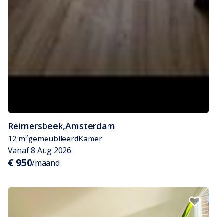
Reimersbeek
,
Amsterdam
12 m²
gemeubileerd
Kamer
Vanaf 8 Aug 2026
€ 950
/maand