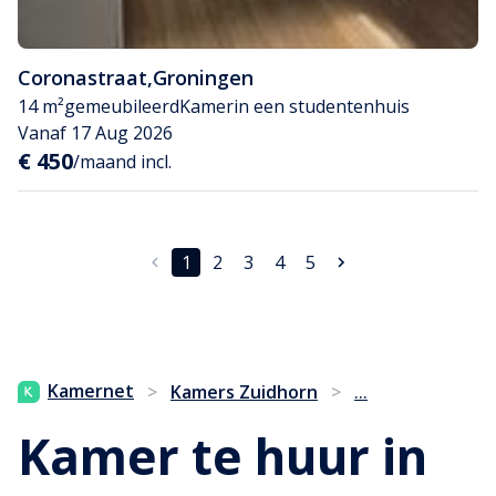
Coronastraat
,
Groningen
14 m²
gemeubileerd
Kamer
in een studentenhuis
Vanaf 17 Aug 2026
€ 450
/maand incl.
1
2
3
4
5
...
Kamernet
>
Kamers Zuidhorn
>
Kamer te huur in