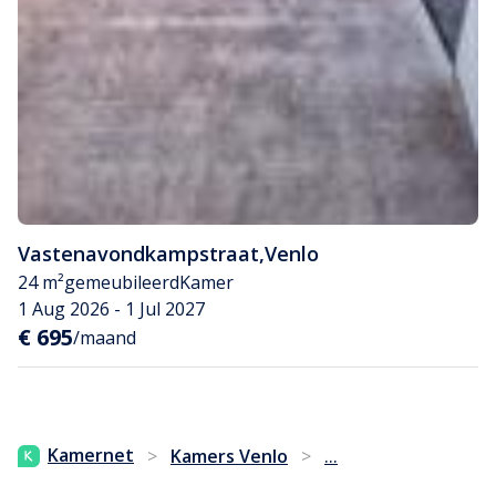
Vastenavondkampstraat
,
Venlo
24 m²
gemeubileerd
Kamer
1 Aug 2026 - 1 Jul 2027
€ 695
/maand
...
Kamernet
>
Kamers Venlo
>