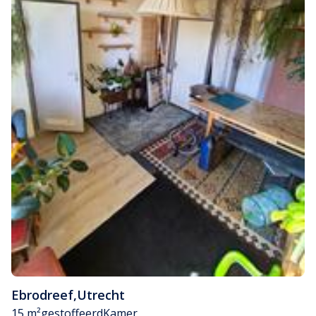
Ebrodreef
,
Utrecht
15 m²
gestoffeerd
Kamer