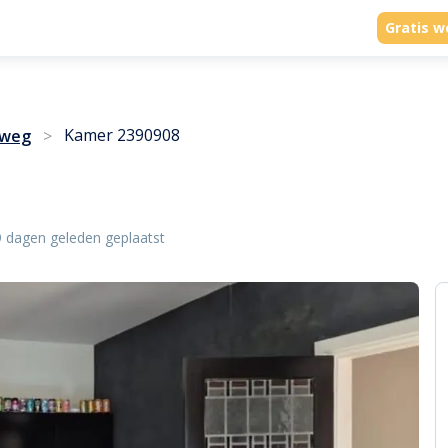
Gratis w
Kamer 2390908
eweg
>
 dagen geleden geplaatst