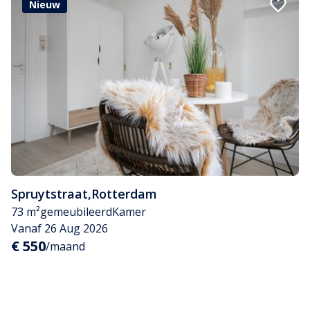
Nieuw
Spruytstraat
,
Rotterdam
73 m²
gemeubileerd
Kamer
Vanaf 26 Aug 2026
€ 550
/maand