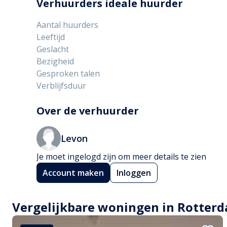
€1.110 per maand (inclusief internet) + ongeveer
Verhuurders ideale huurder
✅ Inschrijving bij de gemeente is mogelijk.

Aantal huurders
Interesse of ken je iemand voor wie dit perfect zou
Leeftijd
meer!
Geslacht
Bezigheid
Gesproken talen
Verblijfsduur
Over de verhuurder
Levon
Je moet ingelogd zijn om meer details te zien
Account maken
Inloggen
Vergelijkbare woningen in Rotter