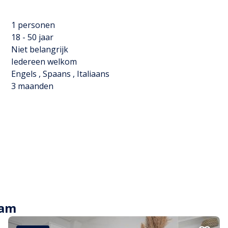
 €70 per persoon per maand aan nutsvoorzieningen.

1 personen
 zijn? Stuur me gerust een DM, dan vertel ik je graag 
18 - 50 jaar
Niet belangrijk
Iedereen welkom
Engels , Spaans , Italiaans
3 maanden
dam