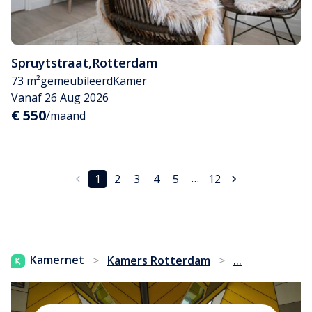
Spruytstraat
,
Rotterdam
73 m²
gemeubileerd
Kamer
Vanaf 26 Aug 2026
€ 550
/maand
…
1
2
3
4
5
12
...
Kamernet
>
Kamers Rotterdam
>