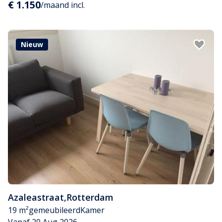
€ 1.150
/maand incl.
Nieuw
Azaleastraat
,
Rotterdam
19 m²
gemeubileerd
Kamer
Vanaf 20 Aug 2026