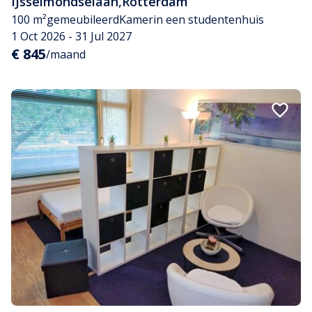
IJsselmondselaan
,
Rotterdam
100 m²
gemeubileerd
Kamer
in een studentenhuis
1 Oct 2026 - 31 Jul 2027
€ 845
/maand