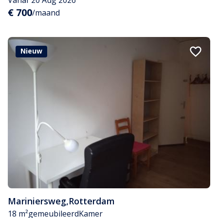
€ 700
/maand
Nieuw
Mariniersweg
,
Rotterdam
18 m²
gemeubileerd
Kamer