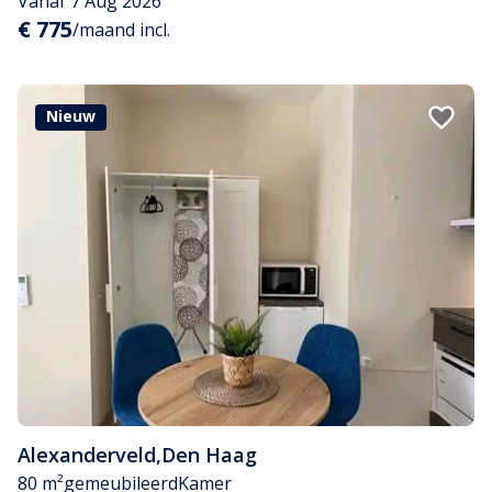
Vanaf 7 Aug 2026
€ 775
/maand incl.
Nieuw
Alexanderveld
,
Den Haag
80 m²
gemeubileerd
Kamer