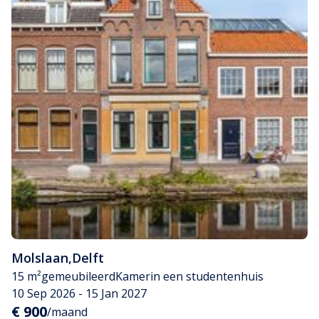
Molslaan
,
Delft
15 m²
gemeubileerd
Kamer
in een studentenhuis
10 Sep 2026 - 15 Jan 2027
€ 900
/maand