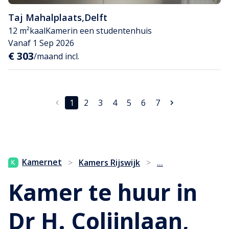
Taj Mahalplaats
,
Delft
12 m²
kaal
Kamer
in een studentenhuis
Vanaf 1 Sep 2026
€ 303
/maand incl.
1
2
3
4
5
6
7
...
Kamernet
>
Kamers Rijswijk
>
Kamer te huur in
Dr H. Colijnlaan,