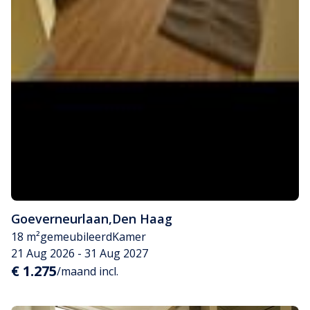
Goeverneurlaan
,
Den Haag
18 m²
gemeubileerd
Kamer
21 Aug 2026 - 31 Aug 2027
€ 1.275
/maand incl.