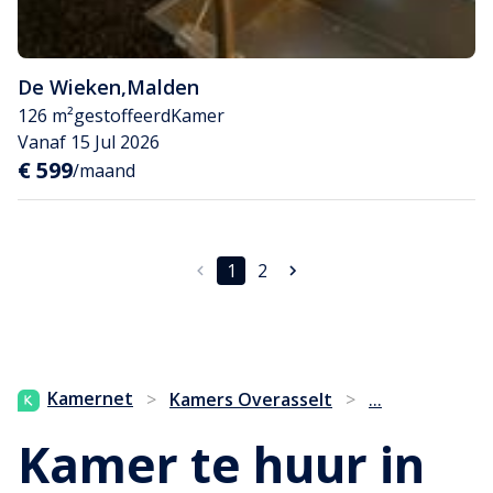
De Wieken
,
Malden
126 m²
gestoffeerd
Kamer
Vanaf 15 Jul 2026
€ 599
/maand
1
2
...
Kamernet
>
Kamers Overasselt
>
Kamer te huur in