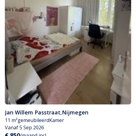
Jan Willem Passtraat
,
Nijmegen
11 m²
gemeubileerd
Kamer
Vanaf 5 Sep 2026
€ 850
/maand incl.