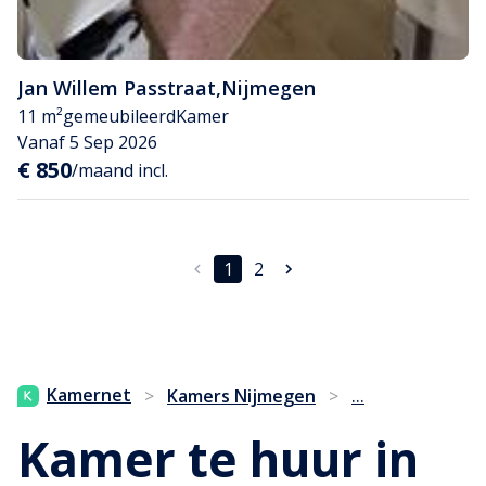
Jan Willem Passtraat
,
Nijmegen
11 m²
gemeubileerd
Kamer
Vanaf 5 Sep 2026
€ 850
/maand incl.
1
2
...
Kamernet
>
Kamers Nijmegen
>
Kamer te huur in