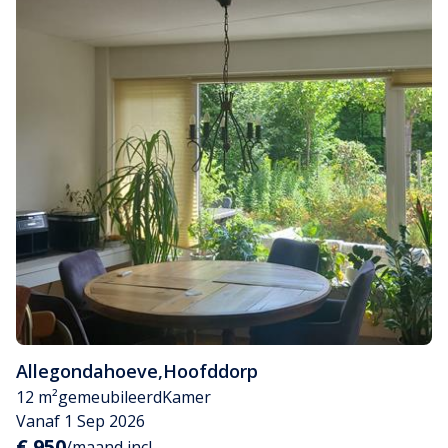
Allegondahoeve
,
Hoofddorp
12 m²
gemeubileerd
Kamer
Vanaf 1 Sep 2026
€ 950
/maand incl.