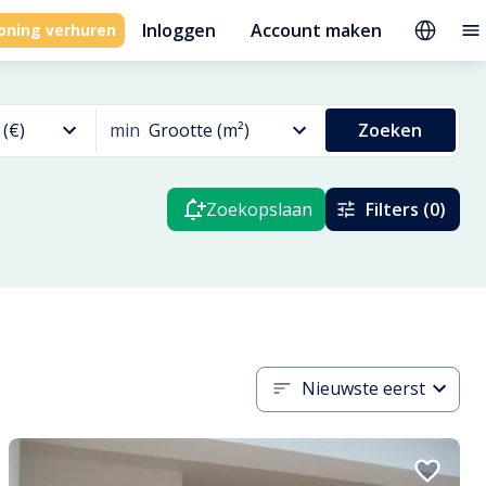
Inloggen
Account maken
oning verhuren
 (€)
min
Grootte (m²)
Zoeken
Zoekopslaan
Filters (0)
Nieuwste eerst