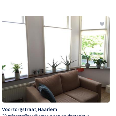
Voorzorgstraat
,
Haarlem
20 m²
gestoffeerd
Kamer
in een studentenhuis