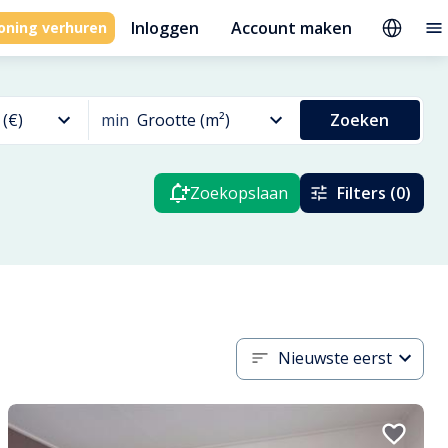
Inloggen
Account maken
oning verhuren
 (€)
min
Grootte (m²)
Zoeken
Zoekopslaan
Filters (0)
Nieuwste eerst