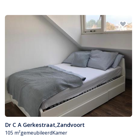
Dr C A Gerkestraat
,
Zandvoort
105 m²
gemeubileerd
Kamer