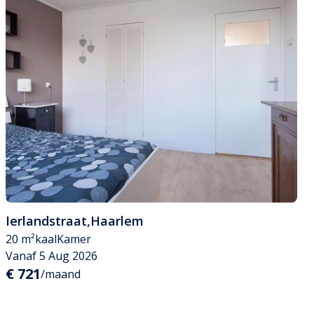
Ierlandstraat
,
Haarlem
20 m²
kaal
Kamer
Vanaf 5 Aug 2026
€ 721
/maand