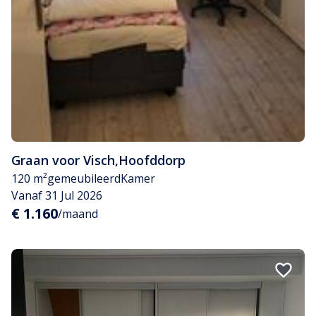
Graan voor Visch
,
Hoofddorp
120 m²
gemeubileerd
Kamer
Vanaf 31 Jul 2026
€ 1.160
/maand