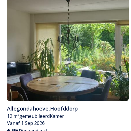
Allegondahoeve
,
Hoofddorp
12 m²
gemeubileerd
Kamer
Vanaf 1 Sep 2026
€ 950
/maand incl.