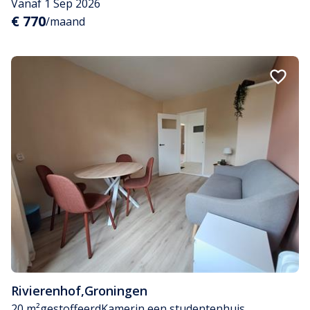
Vanaf 1 Sep 2026
€ 770
/maand
Rivierenhof
,
Groningen
20 m²
gestoffeerd
Kamer
in een studentenhuis