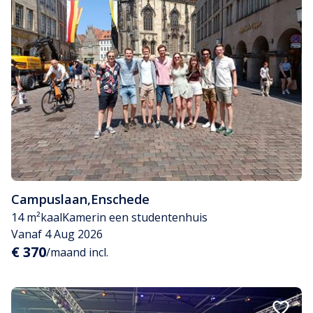
Campuslaan
,
Enschede
14 m²
kaal
Kamer
in een studentenhuis
Vanaf 4 Aug 2026
€ 370
/maand incl.