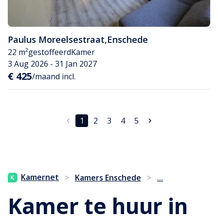
Paulus Moreelsestraat
,
Enschede
22 m²
gestoffeerd
Kamer
3 Aug 2026 - 31 Jan 2027
€ 425
/maand incl.
1
2
3
4
5
...
Kamernet
>
Kamers Enschede
>
Kamer te huur in