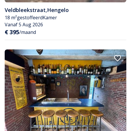
Veldbleekstraat
,
Hengelo
18 m²
gestoffeerd
Kamer
Vanaf 5 Aug 2026
€ 395
/maand