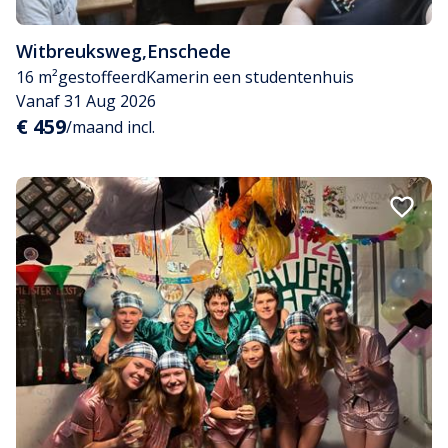
Witbreuksweg
,
Enschede
16 m²
gestoffeerd
Kamer
in een studentenhuis
Vanaf 31 Aug 2026
€ 459
/maand incl.