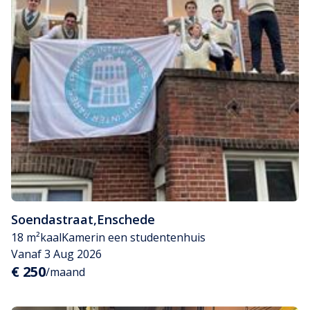
Soendastraat
,
Enschede
18 m²
kaal
Kamer
in een studentenhuis
Vanaf 3 Aug 2026
€ 250
/maand