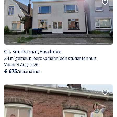
C.J. Snuifstraat
,
Enschede
24 m²
gemeubileerd
Kamer
in een studentenhuis
Vanaf 3 Aug 2026
€ 675
/maand incl.