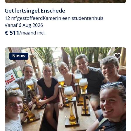
Getfertsingel
,
Enschede
12 m²
gestoffeerd
Kamer
in een studentenhuis
Vanaf 6 Aug 2026
€ 511
/maand incl.
Nieuw