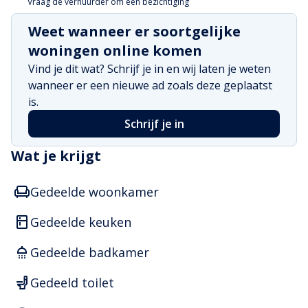
Vraag de verhuurder om een bezichtiging
Groot bed met opbergruimte eronder 180 x 200 cm

Grote kledingkast

Weet wanneer er soortgelijke
Stijlvolle woonkamer (50 vierkante meter), uniek 
woningen online komen
uitzicht met open keuken van alle gemakken voorzien 
Vind je dit wat? Schrijf je in en wij laten je weten
(gedeeld - 9jr oud)

wanneer er een nieuwe ad zoals deze geplaatst
Badkamer (gedeeld - 9jr oud)

is.
Aparte was/droogruimte voorzien van wasmachine en 
droger (gedeeld - 9jr oud)

Schrijf je in
WiFi (Glasvezel), electra en verwarming inclusief

Wat je krijgt
Op loopafstand van het centraal station en de 
waterbussen/Fast Ferry

Gedeelde woonkamer
Gevraagd:

Rustig persoon (werkend of studerend)

Gedeelde keuken
Geen huisdieren

Gedeelde badkamer
Bij voorkeur niet rokend

inschrijving mogelijk

Gedeeld toilet
Geschikt voor 1 huurder (!)
