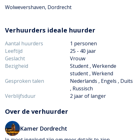
Wolwevershaven, Dordrecht
Verhuurders ideale huurder
Aantal huurders
1 personen
Leeftijd
25 - 40 jaar
Geslacht
Vrouw
Bezigheid
Student , Werkende
student , Werkend
Gesproken talen
Nederlands , Engels , Duits
, Russisch
Verblijfsduur
2 jaar of langer
Over de verhuurder
Kamer Dordrecht
Je moet ingelogd zijn om meer details te zien