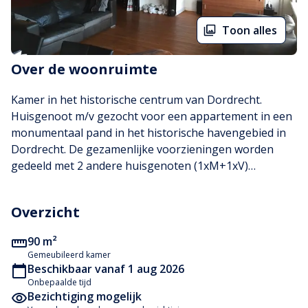
Toon alles
Over de woonruimte
Kamer in het historische centrum van Dordrecht.

Huisgenoot m/v gezocht voor een appartement in een 
monumentaal pand in het historische havengebied in 
Dordrecht. De gezamenlijke voorzieningen worden 
gedeeld met 2 andere huisgenoten (1xM+1xV)

NB. De kamer is dit jaar volledig opnieuw ingericht met 
Overzicht
een praktische indeling, inclusief bed (200x140cm), 
beddengoed, bureau, verlichting en bureaustoel. 

90 m²
Gemeubileerd kamer
Geboden:

Beschikbaar vanaf 1 aug 2026
Onbepaalde tijd
Bezichtiging mogelijk
10 vierkante meter slaapkamer
