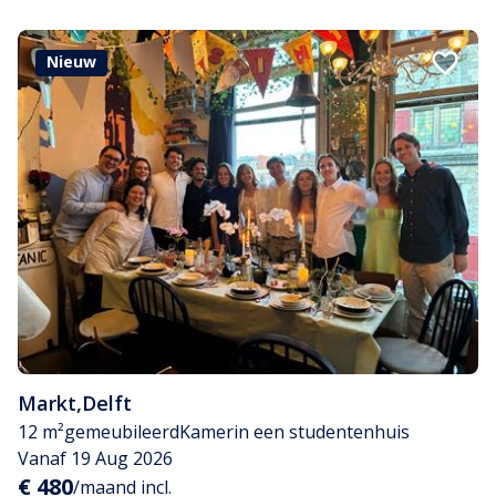
Nieuw
Markt
,
Delft
12 m²
gemeubileerd
Kamer
in een studentenhuis
Vanaf 19 Aug 2026
€ 480
/maand incl.