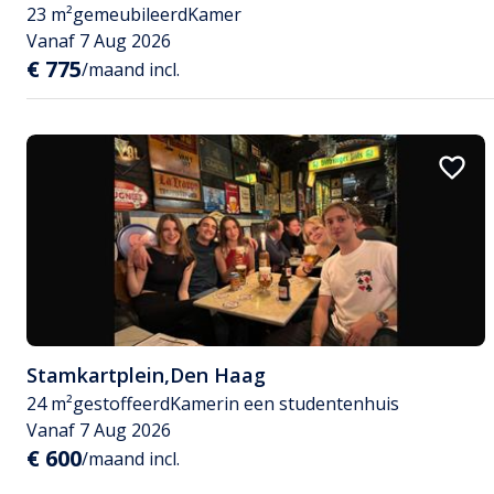
23 m²
gemeubileerd
Kamer
Vanaf 7 Aug 2026
€ 775
/maand incl.
Stamkartplein
,
Den Haag
24 m²
gestoffeerd
Kamer
in een studentenhuis
Vanaf 7 Aug 2026
€ 600
/maand incl.