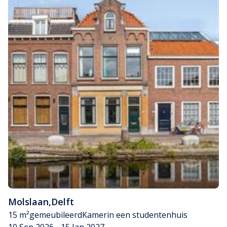
Molslaan
,
Delft
15 m²
gemeubileerd
Kamer
in een studentenhuis
10 Sep 2026 - 15 Jan 2027