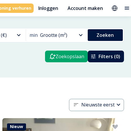
Inloggen
Account maken
oning verhuren
 (€)
min
Grootte (m²)
Zoeken
Zoekopslaan
Filters (0)
Nieuwste eerst
Nieuw