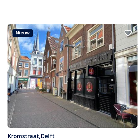
Nieuw
Kromstraat
,
Delft