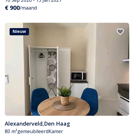
€ 900
/maand
Nieuw
Alexanderveld
,
Den Haag
80 m²
gemeubileerd
Kamer