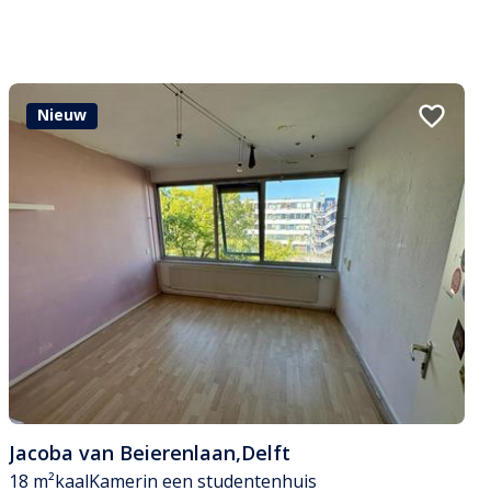
Nieuw
Jacoba van Beierenlaan
,
Delft
18 m²
kaal
Kamer
in een studentenhuis