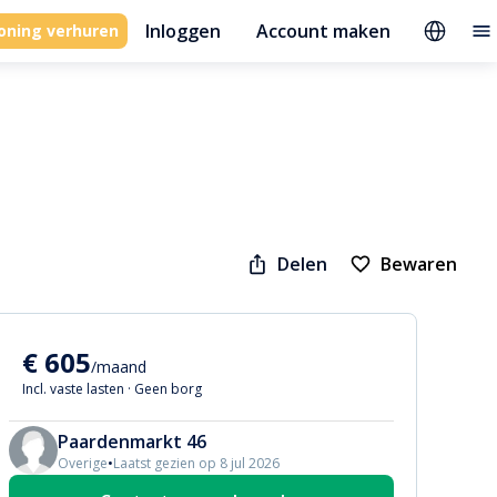
Inloggen
Account maken
oning verhuren
Delen
Bewaren
€ 605
/maand
Incl. vaste lasten
·
Geen borg
Paardenmarkt 46
Overige
•
Laatst gezien op 8 jul 2026