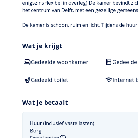
enigszins flexibel in overleg) De kamer bevindt z
het centrum van Delft, met een gezellige gemeensc
De kamer is schoon, ruim en licht. Tijdens de huur
ben op zoek naar een leuke enthousiaste huurder 
wonen! Er is kans op vast. Het is onderhuurder dus 
Wat je krijgt
Ben je geinteresseerd om hier vanaf half juli tot
Gedeelde woonkamer
Gedeelde
berichtje met wat info over jezelf!
Gedeeld toilet
Internet 
Wat je betaalt
Huur (inclusief vaste lasten)
Borg
Extra kosten