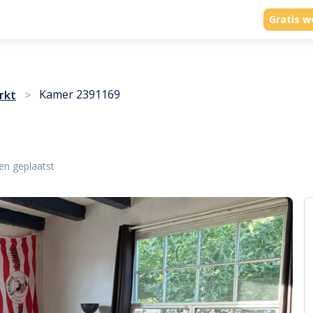
Gratis w
Kamer 2391169
rkt
>
en geplaatst