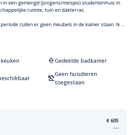
ich in een gemengd (jongens/meisjes) studentenhuis in 
happelijke ruimte, tuin en dakterras.

 periode zullen er geen meubels in de kamer staan. Ik 
die het leuk vindt om met 8 andere huisgenoten te 
inschrijven is helaas nog niet mogelijk.

 begin september te onderhuren, stuur me vooral een 
 keuken
Gedeelde badkamer
Geen huisdieren
beschikbaar
toegestaan
€ 605
---
---