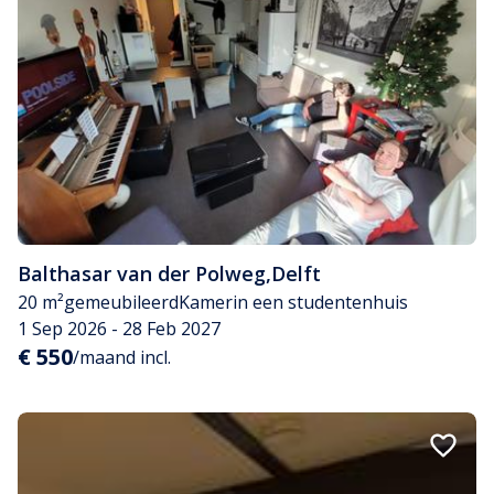
Balthasar van der Polweg
,
Delft
20 m²
gemeubileerd
Kamer
in een studentenhuis
1 Sep 2026 - 28 Feb 2027
€ 550
/maand incl.