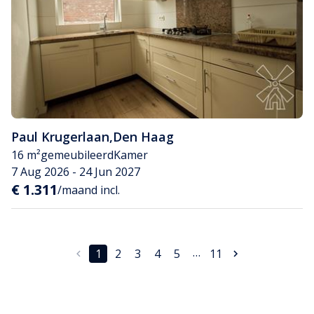
Paul Krugerlaan
,
Den Haag
16 m²
gemeubileerd
Kamer
7 Aug 2026 - 24 Jun 2027
€ 1.311
/maand incl.
…
1
2
3
4
5
11