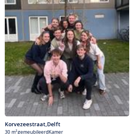
Korvezeestraat
,
Delft
30 m²
gemeubileerd
Kamer