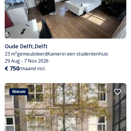
Oude Delft
,
Delft
23 m²
gemeubileerd
Kamer
in een studentenhuis
29 Aug - 7 Nov 2026
€ 750
/maand incl.
Nieuw