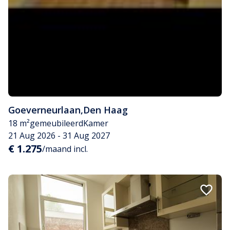
Goeverneurlaan
,
Den Haag
18 m²
gemeubileerd
Kamer
21 Aug 2026 - 31 Aug 2027
€ 1.275
/maand incl.