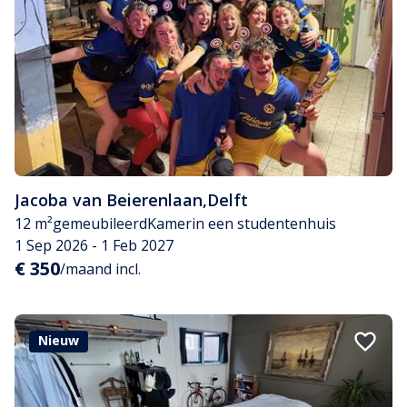
Jacoba van Beierenlaan
,
Delft
12 m²
gemeubileerd
Kamer
in een studentenhuis
1 Sep 2026 - 1 Feb 2027
€ 350
/maand incl.
Nieuw