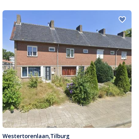
Westertorenlaan
,
Tilburg