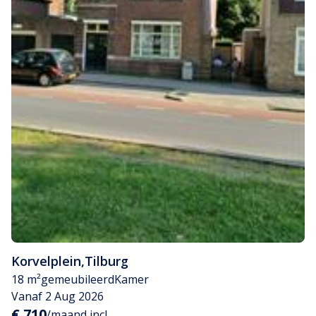
Korvelplein
,
Tilburg
18 m²
gemeubileerd
Kamer
Vanaf 2 Aug 2026
€ 710
/maand incl.