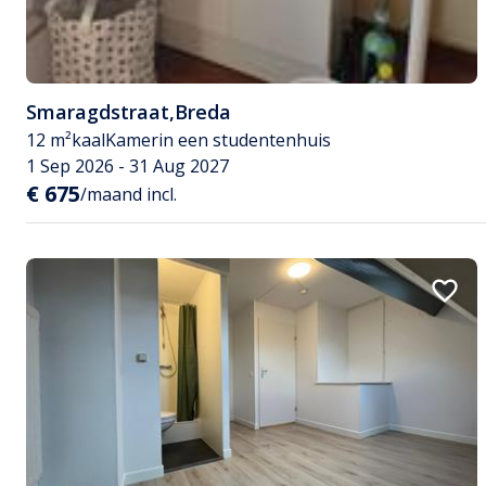
Smaragdstraat
,
Breda
12 m²
kaal
Kamer
in een studentenhuis
1 Sep 2026 - 31 Aug 2027
€ 675
/maand incl.