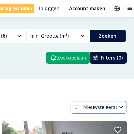
Inloggen
Account maken
oning verhuren
 (€)
min
Grootte (m²)
Zoeken
Zoekopslaan
Filters (0)
Nieuwste eerst