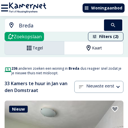
Woningaanbod
Zoekopslaan
Filters (2)
Tegel
Kaart
236
anderen zoeken een woning in
Breda
dus reageer snel zodat je
je nieuwe thuis niet misloopt.
33 Kamers te huur in Jan van
Nieuwste eerst
den Domstraat
Nieuw