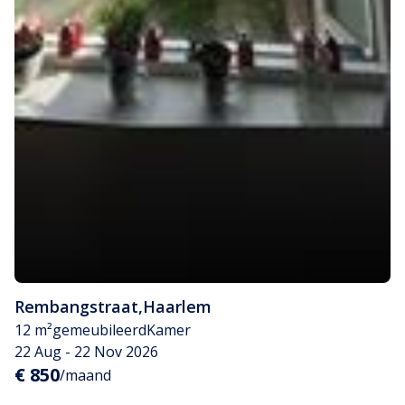
Rembangstraat
,
Haarlem
12 m²
gemeubileerd
Kamer
22 Aug - 22 Nov 2026
€ 850
/maand