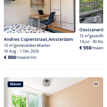
Oostzanerdij
15 m²
gestoffee
Andries Copierstraat
,
Amsterdam
14 Jul - 30 Nov
10 m²
gemeubileerd
Kamer
€ 550
/maand
16 Aug - 1 Dec 2026
€ 800
/maand incl.
Nieuw