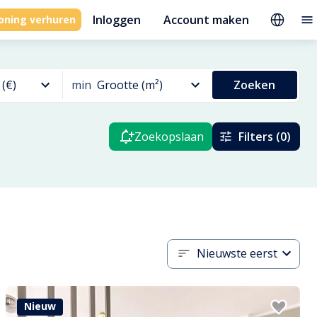
Inloggen
Account maken
oning verhuren
 (€)
min
Grootte (m²)
Zoeken
Zoekopslaan
Filters (0)
Nieuwste eerst
Nieuw