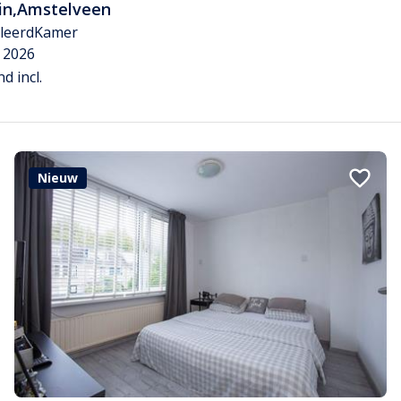
in
,
Amstelveen
leerd
Kamer
c 2026
d incl.
Nieuw