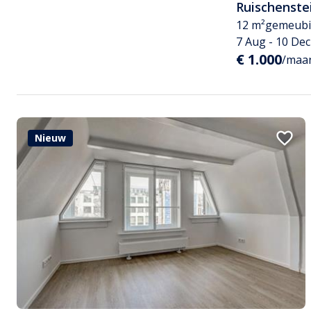
Ruischenste
12 m²
gemeubi
7 Aug - 10 De
€ 1.000
/maan
Nieuw