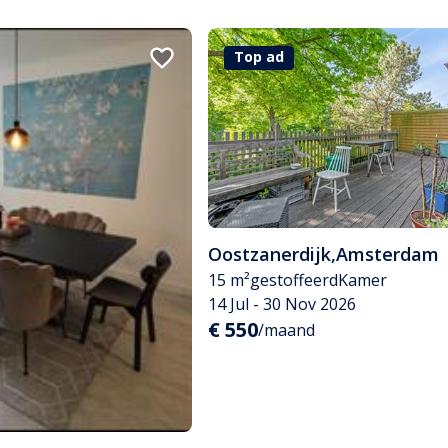
Top ad
Oostzanerdijk
,
Amsterdam
15 m²
gestoffeerd
Kamer
14 Jul - 30 Nov 2026
€ 550
/maand