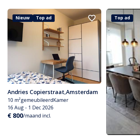
Nieuw
Top ad
Top ad
Andries Copierstraat
,
Amsterdam
10 m²
gemeubileerd
Kamer
16 Aug - 1 Dec 2026
€ 800
/maand incl.