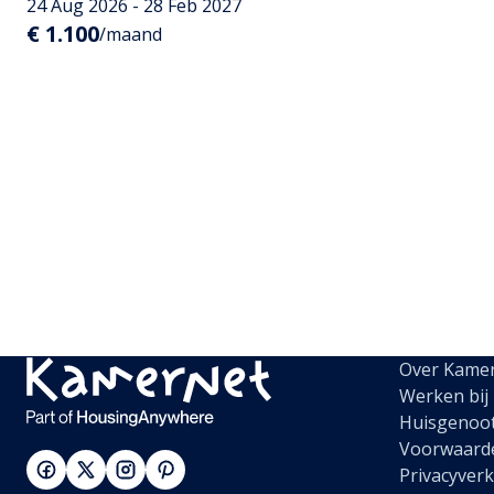
24 Aug 2026 - 28 Feb 2027
€ 1.100
/maand
Over Kame
Werken bij
Huisgenoo
Voorwaard
Privacyverk