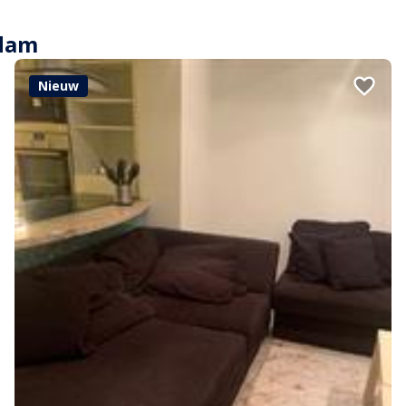
rdam
Nieuw