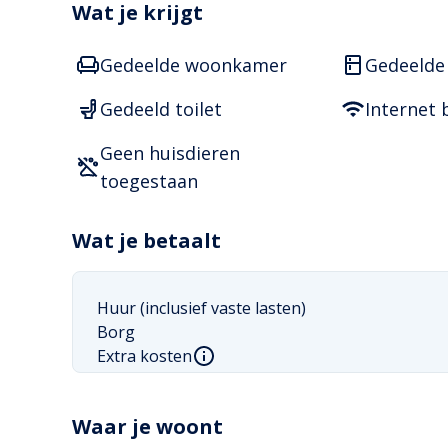
Wat je krijgt
I'm looking for a fellow woman (age 24-35y) who is
Gedeelde woonkamer
Gedeelde
No smoking, no parties, no student 

Gedeeld toilet
Internet 
-

Geen huisdieren
The apartment is in Koningin Wilhelminaplein, cl
toegestaan
If you are interested or know someone who would, l
(I am not the landlord, but I have been renting th
Wat je betaalt
else on the rental contract with me)
Huur (inclusief vaste lasten)
Borg
Extra kosten
Waar je woont